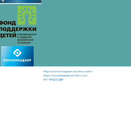
https://www.instagram.com/krcsssdm/
https://www.facebook.com/krcsssm/
ГКУ "КРЦСССДМ"