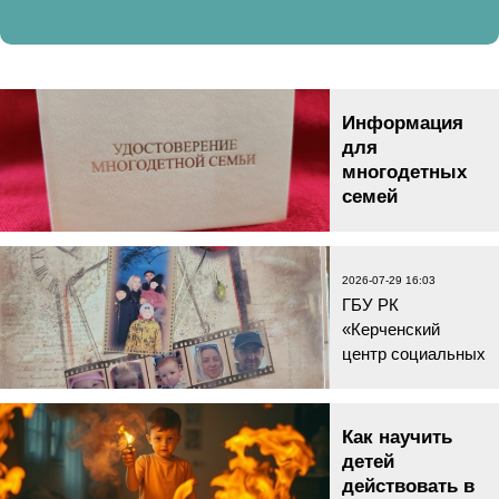
Информация
для
многодетных
семей
2026-12-28 14:12
Уважаемые
родители
2026-07-29 16:03
многодетных
ГБУ РК
семей, сообщаем,
«Керченский
что согласно
центр социальных
постановлению
служб для семьи,
Совета Министров
детей и
Республики Крым
молодёжи» в
Как научить
от 11.ноября 2025
целях укрепления
детей
г. № 762 внесены
института семьи,
действовать в
изменения «