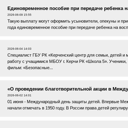
Единовременное пособие при передаче ребенка н
2026-06-09 15:55
Такую выплату могут оформить усыновители, опекуны и при
года единовременное пособие при передаче ребенка на вос
размере 28 450,00 рублей....
2026-06-04 14:03
Специалист ГБУ РК «Керченский центр для семьи, детей и
работу с учащимися МБОУ г. Керчи РК «Школа 5». Ученики, 
фильм: «Безопасные...
«О проведении благотворительной акции в Межд
2026-06-02 14:01
01 июня - Международный день защиты детей. Впервые Ме
начали отмечать в 1950 году. В России права детей регули
гарантиях прав ребёнка в ...