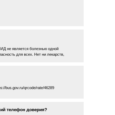
ИД не является болезнью одной
асность для всех. Нет ни лекарств,
://bus.gov.ru/qrcode/rate/46289
кий телефон доверия?