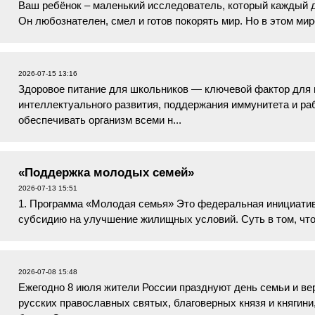
Ваш ребёнок – маленький исследователь, который каждый д
Он любознателен, смел и готов покорять мир. Но в этом мире
опасности, одна из к...
2026-07-15 13:16
Здоровое питание для школьников — ключевой фактор для п
интеллектуального развития, поддержания иммунитета и р
обеспечивать организм всеми н...
«Поддержка молодых семей»
2026-07-13 15:51
1. Программа «Молодая семья» Это федеральная инициатив
субсидию на улучшение жилищных условий. Суть в том, что
стоимости жилья, а остаток се...
2026-07-08 15:48
Ежегодно 8 июля жители России празднуют день семьи и вер
русских православных святых, благоверных князя и княгини