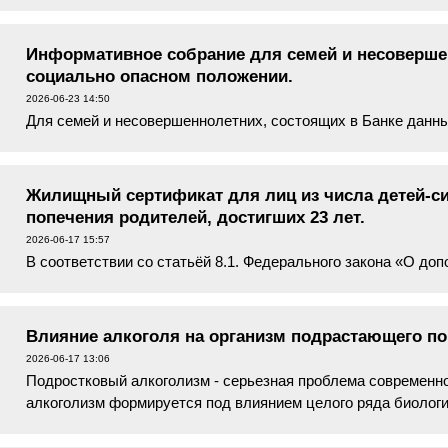
Информативное собрание для семей и несоверше
социально опасном положении.
2026-06-23 14:50
Для семей и несовершеннолетних, состоящих в Банке данн
положении, ГБУ РК «Керченский ЦСССДМ» организовал инф
доведения информации о нал...
Жилищный сертификат для лиц из числа детей-сир
попечения родителей, достигших 23 лет.
2026-06-17 15:57
В соответствии со статьёй 8.1. Федерального закона «О до
поддержке детей-сирот и детей, оставшихся без попечения 
право на однокра...
​​​​​​​Влияние алкоголя на организм подрастающего 
2026-06-17 13:06
Подростковый алкоголизм - серьезная проблема современн
алкоголизм формируется под влиянием целого ряда биолог
- наследственная предрасполо...