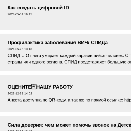
Как создать цифровой ID
2026-05-31 16:15
Профилактика заболевания ВИЧ/ СПИДа
2026-05-26 13:43
СПИД… От него умирает каждый заразившийся человек. СП
страны или одного региона. СПИД представляет большую оп
ни вакцин против СПИДа. Еди...
ОЦЕНИТЕ НАШУ РАБОТУ
2023-12-31 14:02
Анкета доступна по QR-коду, а так же по прямой ссылке: https
Сила доверия: чем может помочь звонок на Детс