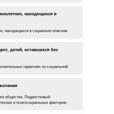
ннолетних, находящихся в
ых, находящихся в социально опасном
ормативное собрание по вопросу
от, детей, оставшихся без
полнительных гарантиях по социальной
родителей» от 21.12.1996 № 159-ФЗ,
поколения
ого общества. Подростковый
ических и психосоциальных факторов: