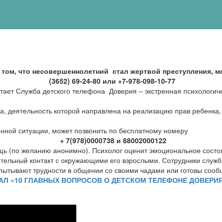
том, что несовершеннолетний стал жертвой преступления, м
(3652) 69-24-80 или +7-978-098-10-77
тает Служба детского телефона Доверия – экстренная психологи
, деятельность которой направлена на реализацию прав ребенка,
нной ситуации, может позвонить по бесплатному номеру
+ 7(978)0000738 и 88002000122
ь (по желанию анонимно). Психолог оценит эмоциональное состоя
ительный контакт с окружающими его взрослыми. Сотрудники служ
 испытывают трудности в общении со своими чадами или готовы соо
Л «10 ГЛАВНЫХ ВОПРОСОВ О ДЕТСКОМ ТЕЛЕФОНЕ ДОВЕРИЯ 8