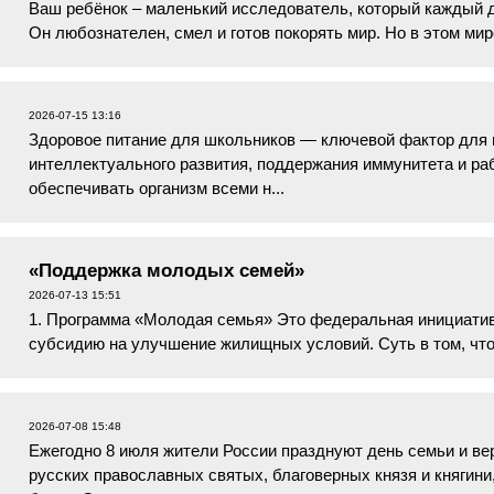
Ваш ребёнок – маленький исследователь, который каждый д
Он любознателен, смел и готов покорять мир. Но в этом мире
опасности, одна из к...
2026-07-15 13:16
Здоровое питание для школьников — ключевой фактор для п
интеллектуального развития, поддержания иммунитета и р
обеспечивать организм всеми н...
«Поддержка молодых семей»
2026-07-13 15:51
1. Программа «Молодая семья» Это федеральная инициатив
субсидию на улучшение жилищных условий. Суть в том, что
стоимости жилья, а остаток се...
2026-07-08 15:48
Ежегодно 8 июля жители России празднуют день семьи и вер
русских православных святых, благоверных князя и княгини