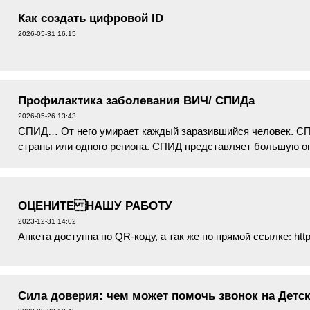
Как создать цифровой ID
2026-05-31 16:15
Профилактика заболевания ВИЧ/ СПИДа
2026-05-26 13:43
СПИД… От него умирает каждый заразившийся человек. СП
страны или одного региона. СПИД представляет большую оп
ни вакцин против СПИДа. Еди...
ОЦЕНИТЕ НАШУ РАБОТУ
2023-12-31 14:02
Анкета доступна по QR-коду, а так же по прямой ссылке: https
Сила доверия: чем может помочь звонок на Детс