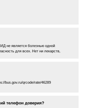
ИД не является болезнью одной
асность для всех. Нет ни лекарств,
://bus.gov.ru/qrcode/rate/46289
кий телефон доверия?