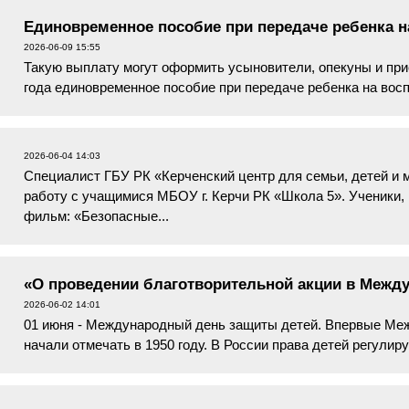
Единовременное пособие при передаче ребенка н
2026-06-09 15:55
Такую выплату могут оформить усыновители, опекуны и при
года единовременное пособие при передаче ребенка на вос
размере 28 450,00 рублей....
2026-06-04 14:03
Специалист ГБУ РК «Керченский центр для семьи, детей и
работу с учащимися МБОУ г. Керчи РК «Школа 5». Ученики, 
фильм: «Безопасные...
«О проведении благотворительной акции в Межд
2026-06-02 14:01
01 июня - Международный день защиты детей. Впервые Ме
начали отмечать в 1950 году. В России права детей регули
гарантиях прав ребёнка в ...